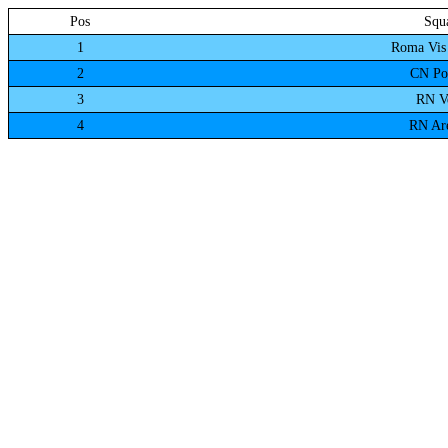
Pos
Squ
1
Roma Vis
2
CN Pos
3
RN V
4
RN Ar