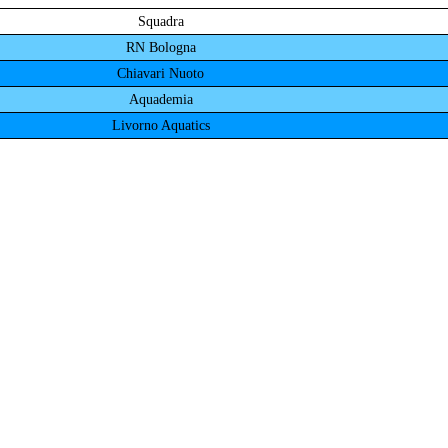
Squadra
RN Bologna
Chiavari Nuoto
Aquademia
Livorno Aquatics