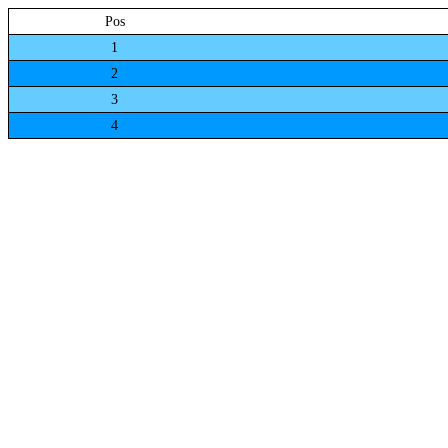
Pos
1
2
3
4