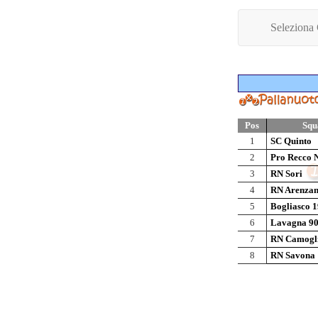
Seleziona
Pos
Squ
1
SC Quinto
2
Pro Recco 
3
RN Sori
4
RN Arenza
5
Bogliasco 
6
Lavagna 9
7
RN Camogl
8
RN Savona