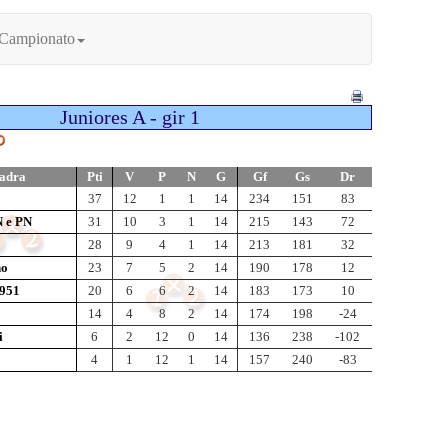
 Campionato
Juniores A - gir 1
adra
Pti
V
P
N
G
Gf
Gs
Dr
37
12
1
1
14
234
151
83
N e PN
31
10
3
1
14
215
143
72
28
9
4
1
14
213
181
32
no
23
7
5
2
14
190
178
12
1951
20
6
6
2
14
183
173
10
0
14
4
8
2
14
174
198
-24
i
6
2
12
0
14
136
238
-102
4
1
12
1
14
157
240
-83